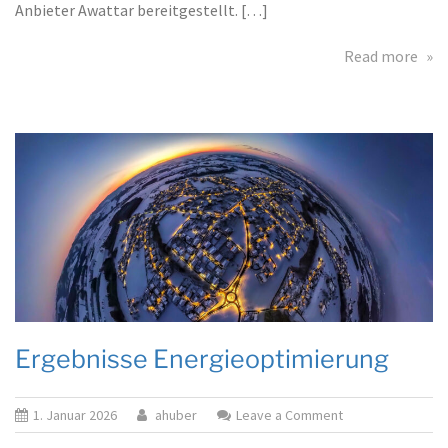
Anbieter Awattar bereitgestellt. […]
abo
Read more
Übe
Ene
Ergebnisse Energieoptimierung
on
1. Januar 2026
ahuber
Leave a Comment
Ergebnisse