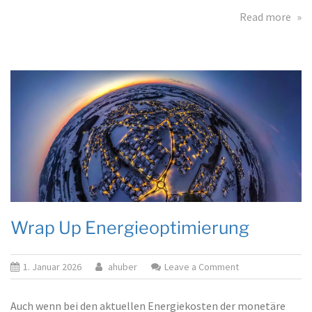
abo
Read more
Ana
Ene
Wrap Up Energieoptimierung
on
1. Januar 2026
ahuber
Leave a Comment
Wrap
Up
Auch wenn bei den aktuellen Energiekosten der monetäre