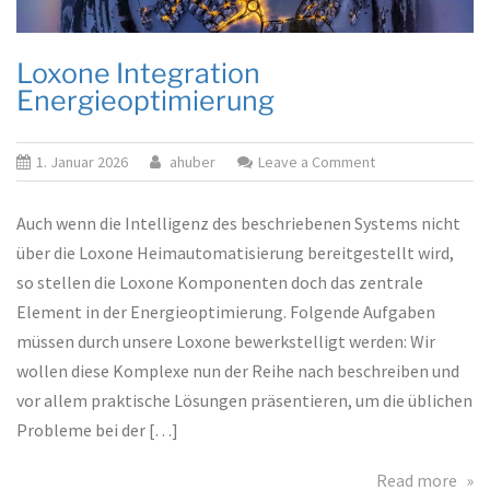
Loxone Integration
Energieoptimierung
on
1. Januar 2026
ahuber
Leave a Comment
Loxone
Integration
Auch wenn die Intelligenz des beschriebenen Systems nicht
Energieoptimieru
über die Loxone Heimautomatisierung bereitgestellt wird,
so stellen die Loxone Komponenten doch das zentrale
Element in der Energieoptimierung. Folgende Aufgaben
müssen durch unsere Loxone bewerkstelligt werden: Wir
wollen diese Komplexe nun der Reihe nach beschreiben und
vor allem praktische Lösungen präsentieren, um die üblichen
Probleme bei der […]
abo
Read more