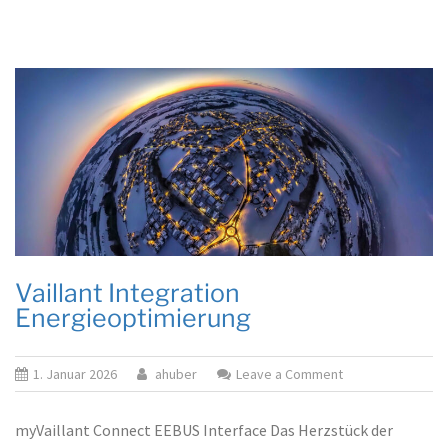
Lox
Int
Ene
Vaillant Integration
Energieoptimierung
on
1. Januar 2026
ahuber
Leave a Comment
Vaillant
Integration
myVaillant Connect EEBUS Interface Das Herzstück der
Energieoptimieru