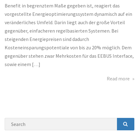
Energieoptimieru
Benefit in begrenztem Maße gegeben ist, reagiert das
vorgestellte Energieoptimierungssystem dynamisch auf ein
veränderliches Umfeld. Darin liegt auch der große Vorteil
gegenüber, einfacheren regelbasierten Systemen. Bei
steigenden Energiepreisen sind dadurch
Kosteneinsparungspotentiale von bis zu 20% möglich. Dem
gegenüber stehen zwar Mehrkosten für das EEBUS Interface,
sowie einem […]
abo
Read more
Wra
Up
Ene
Search
SEA