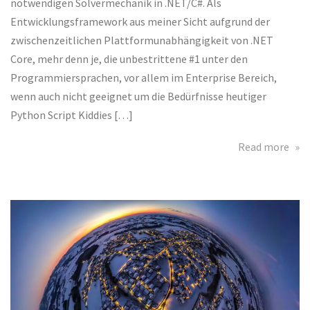
notwendigen Solvermechanik in .NET/C#. Als
Entwicklungsframework aus meiner Sicht aufgrund der
zwischenzeitlichen Plattformunabhängigkeit von .NET
Core, mehr denn je, die unbestrittene #1 unter den
Programmiersprachen, vor allem im Enterprise Bereich,
wenn auch nicht geeignet um die Bedürfnisse heutiger
Python Script Kiddies […]
abo
Read more
Ene
Opt
We
API