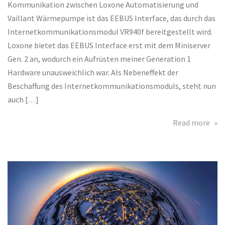
Kommunikation zwischen Loxone Automatisierung und
Vaillant Wärmepumpe ist das EEBUS Interface, das durch das
Internetkommunikationsmodul VR940f bereitgestellt wird.
Loxone bietet das EEBUS Interface erst mit dem Miniserver
Gen. 2 an, wodurch ein Aufrüsten meiner Generation 1
Hardware unausweichlich war. Als Nebeneffekt der
Beschaffung des Internetkommunikationsmoduls, steht nun
auch […]
abo
Read more
Vail
Int
Ene