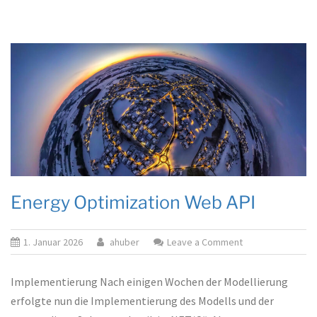
Ene
Energy Optimization Web API
on
1. Januar 2026
ahuber
Leave a Comment
Energy
Optimization
Implementierung Nach einigen Wochen der Modellierung
Web
erfolgte nun die Implementierung des Modells und der
API