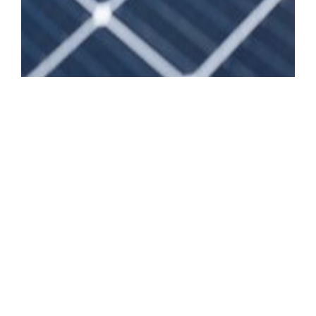
SCRO
TO
TOP
5kWp und ein Fronius Wechselrichter sorgen vor Allem
im Sommer und in der Übergangszeit für Entlastung im
Portmonnaie. Dazu 10m² thermische Solar für
Warmwasser und Heizung.
Loxone